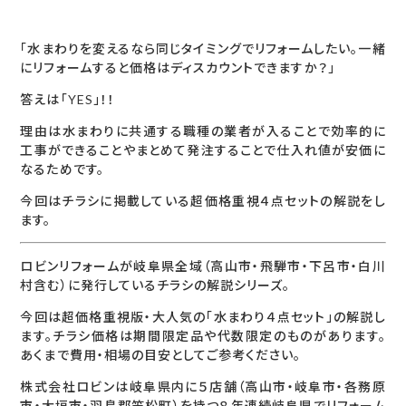
「水まわりを変えるなら同じタイミングでリフォームしたい。一緒
にリフォームすると価格はディスカウントできますか？」
答えは「YES」！！
理由は水まわりに共通する職種の業者が入ることで効率的に
工事ができることやまとめて発注することで仕入れ値が安価に
なるためです。
今回はチラシに掲載している超価格重視４点セットの解説をし
ます。
ロビンリフォームが岐阜県全域（高山市・飛騨市・下呂市・白川
村含む）に発行しているチラシの解説シリーズ。
今回は超価格重視版・大人気の「水まわり４点セット」の解説し
ます。チラシ価格は期間限定品や代数限定のものがあります。
あくまで費用・相場の目安としてご参考ください。
株式会社ロビンは岐阜県内に５店舗（高山市・岐阜市・各務原
市・大垣市・羽島郡笠松町）を持つ８年連続岐阜県でリフォーム