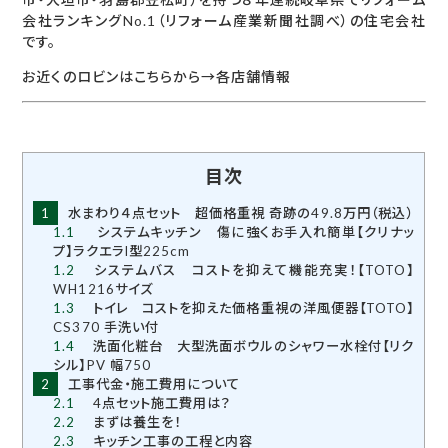
会社ランキングNo.1（リフォーム産業新聞社調べ）の住宅会社
です。
お近くのロビンはこちらから→
各店舗情報
目次
1
水まわり４点セット 超価格重視 奇跡の49.8万円（税込）
1.1
システムキッチン 傷に強くお手入れ簡単【クリナッ
プ】ラクエラI型225cm
1.2
システムバス コストを抑えて機能充実！【TOTO】
WH1216サイズ
1.3
トイレ コストを抑えた価格重視の洋風便器【TOTO】
CS370 手洗い付
1.4
洗面化粧台 大型洗面ボウルのシャワー水栓付【リク
シル】PV 幅750
2
工事代金・施工費用について
2.1
4点セット施工費用は？
2.2
まずは養生を！
2.3
キッチン工事の工程と内容