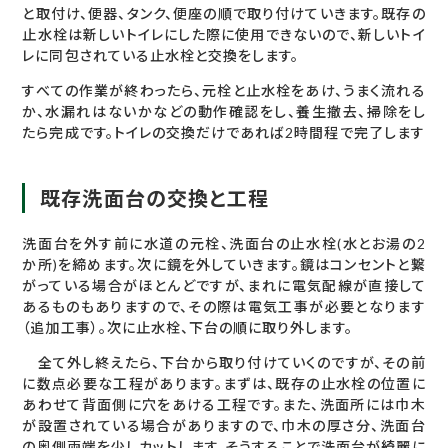
と取付け、便器、タンク、便座の順で取り付けていきます。既存の
止水栓は新しいトイレにした際に使用できないので、新しいトイ
レに同包されている止水栓と交換をします。
すべての作業が終わったら、元栓と止水栓をあけ、うまく流れる
か、水漏れはないかなどの動作確認をし、養生撤去、掃除をし
たら完成です。トイレの交換だけであれば2時間程で完了します
既存洗面台の交換と工程
洗面台を外す前に水道の元栓、洗面台の止水栓(水とお湯の2
か所)を締めます。次に鏡を外していきます。鏡はコンセントと繋
がっている場合がほとんどですが、まれに電気配線が直接して
あるものもありますので、その際は電気工事が必要となります
（追加工事）。次に止水栓、下台の順に取り外します。
全て外し終えたら、下台から取り付けていくのですが、その前
に数点必要な工程があります。まずは、既存の止水栓の位置に
あわせて背面側に穴をあける工程です。また、洗面所には巾木
が設置されている場合がありますので、巾木の厚さ分、洗面台
の奥側両端を少しカットします。そうすることで洗面台が綺麗に