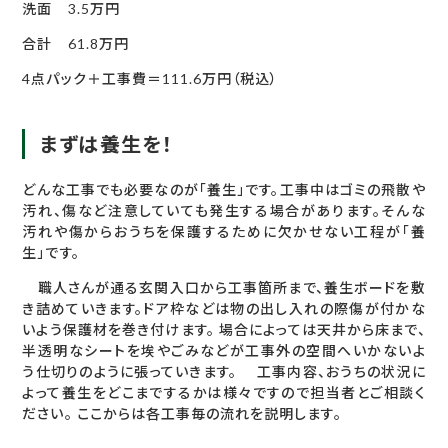
洗面 3.5万円
合計 61.8万円
4点パック＋工事費＝111.6万円（税込）
まずは養生を！
どんな工事でも必要なのが「養生」です。工事中はゴミの飛散や
汚れ、傷など注意していても発生する場合があります。そんな
汚れや傷からおうちを保護するために欠かせない工程が「養
生」です。
職人さんが通る玄関入口から工事箇所まで、養生ボードを敷
き詰めていきます。ドア枠などは物の出し入れの際傷が付かな
いよう保護材を巻き付けます。 場合によっては天井から床まで、
半透明なシートを埃やごみなどが工事外の空間へいかないよ
う仕切りのように張っていきます。 工事内容、おうちの状況に
よって養生をどこまでするかは様々ですので担当者とご相談く
ださい。 ここからは各工事毎の流れを説明します。