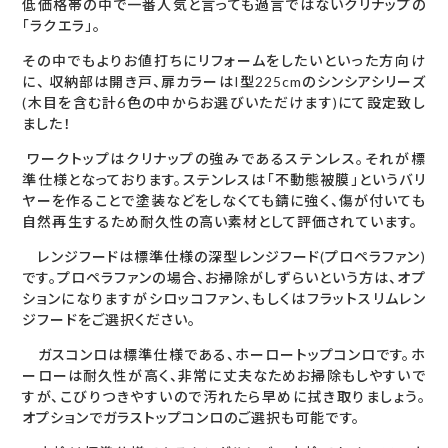
低価格帯の中で一番人気と言っても過言ではないクリナップの
「ラクエラ」。
その中でもよりお値打ちにリフォームをしたいといった方向け
に、 収納部は開き戸、扉カラーはI型225cmのシンシアシリーズ
(木目を含む計6色の中からお選びいただけます)にて設定致し
ました！
ワークトップはクリナップの強みであるステンレス。それが標
準仕様となっております。ステンレスは「不動態被膜」というバリ
ヤーを作ることで塗装などをしなくても錆に強く、傷が付いても
自然再生するため耐久性の高い素材として評価されています。
レンジフードは標準仕様の深型レンジフード(プロペラファン)
です。プロペラファンの場合、お掃除がしずらいという方は、オプ
ションになりますがシロッコファン、もしくはフラットスリムレン
ジフードをご選択ください。
ガスコンロは標準仕様である、ホーロートップコンロです。ホ
ーローは耐久性が高く、非常に丈夫なためお掃除もしやすいで
すが、こびりつきやすいので汚れたら早めに拭き取りましょう。
オプションでガラストップコンロのご選択も可能です。