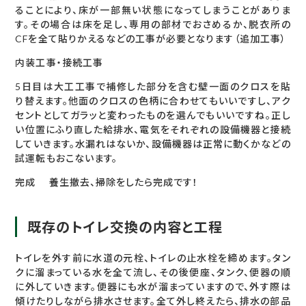
ることにより、床が一部無い状態になってしまうことがありま
す。その場合は床を足し、専用の部材でおさめるか、脱衣所の
CFを全て貼りかえるなどの工事が必要となります（追加工事）
内装工事・接続工事
5日目は大工工事で補修した部分を含む壁一面のクロスを貼
り替えます。他面のクロスの色柄に合わせてもいいですし、アク
セントとしてガラッと変わったものを選んでもいいですね。正し
い位置にふり直した給排水、電気をそれぞれの設備機器と接続
していきます。水漏れはないか、設備機器は正常に動くかなどの
試運転もおこないます。
完成 養生撤去、掃除をしたら完成です！
既存のトイレ交換の内容と工程
トイレを外す前に水道の元栓、トイレの止水栓を締めます。タン
クに溜まっている水を全て流し、その後便座、タンク、便器の順
に外していきます。便器にも水が溜まっていますので、外す際は
傾けたりしながら排水させます。全て外し終えたら、排水の部品