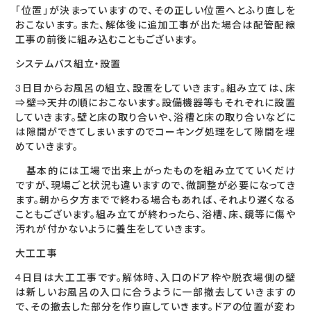
「位置」が決まっていますので、その正しい位置へとふり直しを
おこないます。また、解体後に追加工事が出た場合は配管配線
工事の前後に組み込むこともございます。
システムバス組立・設置
3日目からお風呂の組立、設置をしていきます。組み立ては、床
⇒壁⇒天井の順におこないます。設備機器等もそれぞれに設置
していきます。壁と床の取り合いや、浴槽と床の取り合いなどに
は隙間ができてしまいますのでコーキング処理をして隙間を埋
めていきます。
基本的には工場で出来上がったものを組み立てていくだけ
ですが、現場ごと状況も違いますので、微調整が必要になってき
ます。朝から夕方までで終わる場合もあれば、それより遅くなる
こともございます。組み立てが終わったら、浴槽、床、鏡等に傷や
汚れが付かないように養生をしていきます。
大工工事
4日目は大工工事です。解体時、入口のドア枠や脱衣場側の壁
は新しいお風呂の入口に合うように一部撤去していきますの
で、その撤去した部分を作り直していきます。ドアの位置が変わ