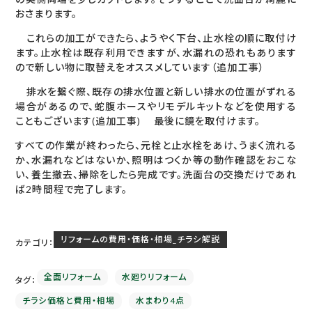
おさまります。
これらの加工ができたら、ようやく下台、止水栓の順に取付け
ます。止水栓は既存利用できますが、水漏れの恐れもあります
ので新しい物に取替えをオススメしています（追加工事）
排水を繋ぐ際、既存の排水位置と新しい排水の位置がずれる
場合があるので、蛇腹ホースやリモデルキットなどを使用する
こともございます(追加工事) 最後に鏡を取付けます。
すべての作業が終わったら、元栓と止水栓をあけ、うまく流れる
か、水漏れなどはないか、照明はつくか等の動作確認をおこな
い、養生撤去、掃除をしたら完成です。洗面台の交換だけであれ
ば2時間程で完了します。
リフォームの費用・価格・相場_チラシ解説
カテゴリ：
全面リフォーム
水廻りリフォーム
タグ：
チラシ価格と費用・相場
水まわり4点