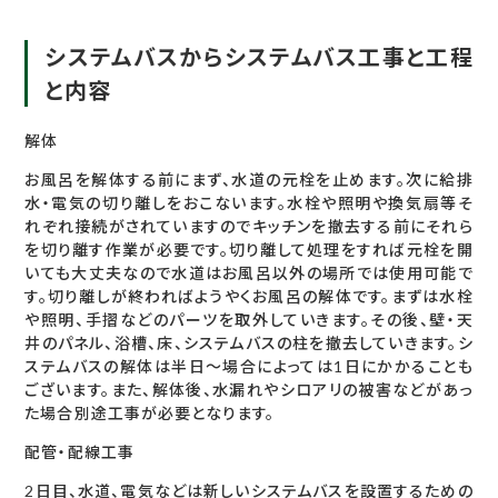
システムバスからシステムバス工事と工程
と内容
解体
お風呂を解体する前にまず、水道の元栓を止めます。次に給排
水・電気の切り離しをおこないます。水栓や照明や換気扇等そ
れぞれ接続がされていますのでキッチンを撤去する前にそれら
を切り離す作業が必要です。切り離して処理をすれば元栓を開
いても大丈夫なので水道はお風呂以外の場所では使用可能で
す。切り離しが終わればようやくお風呂の解体です。まずは水栓
や照明、手摺などのパーツを取外していきます。その後、壁・天
井のパネル、浴槽、床、システムバスの柱を撤去していきます。シ
ステムバスの解体は半日～場合によっては1日にかかることも
ございます。また、解体後、水漏れやシロアリの被害などがあっ
た場合別途工事が必要となります。
配管・配線工事
2日目、水道、電気などは新しいシステムバスを設置するための