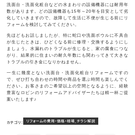
洗面台・洗面化粧台などの水まわりの設備機器には耐用年
数があります。どの設備機器も15年～20年を目安として劣
化していきますので、故障して生活に不便が生じる前にリ
フォームを検討してみてください。
先ほどもお話しましたが、特に蛇口や洗面ボウルに不具合
が生じたときは、ひどくなる前に修理・交換するようにし
ましょう。水漏れのトラブルが生じると、家の腐食につな
がり、結果的に住まいの耐久年数にも関わってきて大きな
トラブルの引き金になりかねません。
一生に幾度とない洗面台・洗面化粧台リフォームですの
で、ぜひ打ち合わせの時間や商品を選ぶ時間も楽しんでく
ださい。お客さまのご希望以上の空間となるように、経験
豊富なロビンのリフォームアドバイザーたちは精一杯ご提
案いたします♪
リフォームの費用・価格・相場_チラシ解説
カテゴリ：