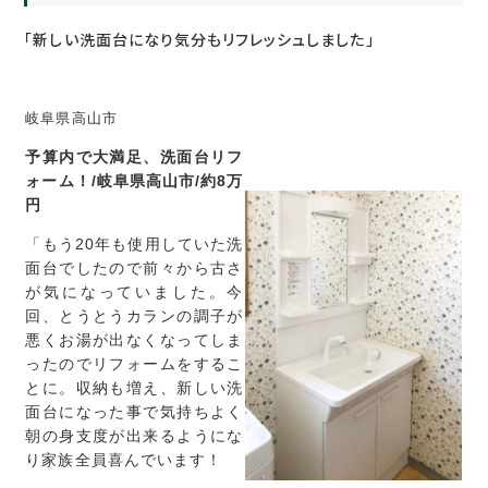
「新しい洗面台になり気分もリフレッシュしました」
岐阜県高山市
予算内で大満足、洗面台リフ
ォーム！/岐阜県高山市/約8万
円
「もう20年も使用していた洗
面台でしたので前々から古さ
が気になっていました。今
回、とうとうカランの調子が
悪くお湯が出なくなってしま
ったのでリフォームをするこ
とに。収納も増え、新しい洗
面台になった事で気持ちよく
朝の身支度が出来るようにな
り家族全員喜んでいます！