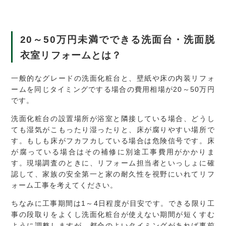
20
～
50
万円未満でできる洗面台・洗面脱
衣室リフォームとは？
一般的なグレードの洗面化粧台と、壁紙や床の内装リフォ
ームを同じタイミングでする場合の費用相場が20～50万円
です。
洗面化粧台の設置場所が浴室と隣接している場合、どうし
ても湿気がこもったり湿ったりと、床が腐りやすい場所で
す。もしも床がフカフカしている場合は危険信号です。床
が腐っている場合はその補修に別途工事費用がかかりま
す。現場調査のときに、リフォーム担当者といっしょに確
認して、家族の安全第一と家の耐久性を視野にいれてリフ
ォーム工事を考えてください。
ちなみに工事期間は1～4日程度が目安です。できる限り工
事の段取りをよくし洗面化粧台が使えない期間が短くすむ
ように調整しますが、都合のよいタイミングがあれば事前