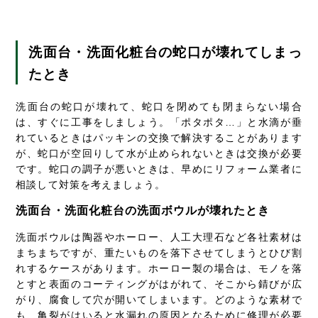
洗面台・洗面化粧台の蛇口が壊れてしまっ
たとき
洗面台の蛇口が壊れて、蛇口を閉めても閉まらない場合
は、すぐに工事をしましょう。「ポタポタ…」と水滴が垂
れているときはパッキンの交換で解決することがあります
が、蛇口が空回りして水が止められないときは交換が必要
です。蛇口の調子が悪いときは、早めにリフォーム業者に
相談して対策を考えましょう。
洗面台・洗面化粧台の洗面ボウルが壊れたとき
洗面ボウルは陶器やホーロー、人工大理石など各社素材は
まちまちですが、重たいものを落下させてしまうとひび割
れするケースがあります。ホーロー製の場合は、モノを落
とすと表面のコーティングがはがれて、そこから錆びが広
がり、腐食して穴が開いてしまいます。どのような素材で
も、亀裂がはいると水漏れの原因となるために修理が必要