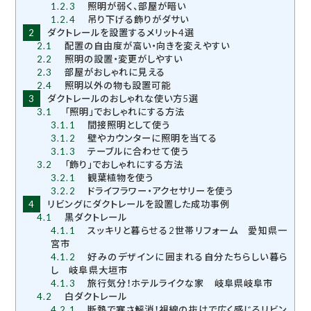
1.2.3
照明が弱く、部屋が暗い
1.2.4
吊り下げる飾りがダサい
2
ダクトレールを設置するメリット4選
2.1
配置の自由度が高い・向きを変えやすい
2.2
照明の設置・変更がしやすい
2.3
部屋がおしゃれに見える
2.4
照明以外の物も設置可能
3
ダクトレールのおしゃれな使い方5選
3.1
「照明」でおしゃれにする方法
3.1.1
間接照明として使う
3.1.2
壁やカウンターに照明を当てる
3.1.3
テーブルに合わせて使う
3.2
「飾り」でおしゃれにする方法
3.2.1
観葉植物を使う
3.2.2
ドライフラワー・アクセサリーを使う
4
リビングにダクトレールを設置した成功事例
4.1
黒ダクトレール
4.1.1
スッキリと暮らせる2世帯リフォーム 愛知県一
宮市
4.1.2
好みのデザインに囲まれる自分たちらしい暮ら
し 岐阜県大垣市
4.1.3
旅行気分！ホテルライクな家 岐阜県岐阜市
4.2
白ダクトレール
4.2.1
断熱で寒さ解消！視線の抜けで広く感じるリビン