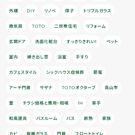
外構
DIY
リノベ
障子
トリプルガラス
換気扇
TOTO
二世帯住宅
リフォーム
玄関ドア
洗面化粧台
すっきりきれい！
ペット
室内
掃き出し窓
浴室
手すり
カフェスタイル
シックハウス症候群
節電
アーチ門扉
サザナ
TOTOオクターブ
高山市
畳
チラシ価格と費用・相場
IH
軍手
和風建具
バスルーム
バス
断熱
家族
カビ
複層ガラス
門扉
フロートトイレ