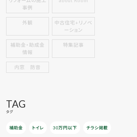
リフォームの施工
about Robin
事例
外観
中古住宅+リノベ
ーション
補助金・助成金
特集記事
情報
内窓 防音
TAG
タグ
補助金
トイレ
30万円以下
チラシ掲載