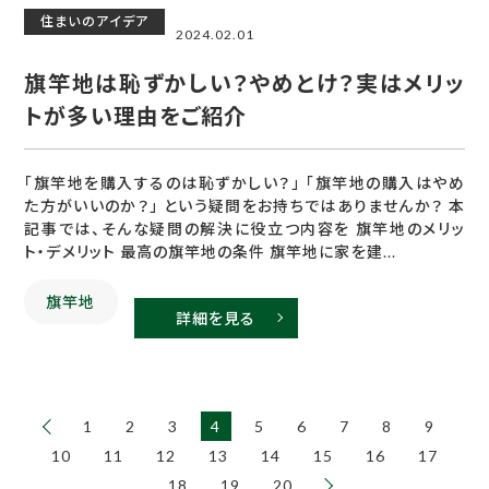
住まいのアイデア
2024.02.01
旗竿地は恥ずかしい？やめとけ？実はメリッ
トが多い理由をご紹介
「旗竿地を購入するのは恥ずかしい？」 「旗竿地の購入はやめ
た方がいいのか？」 という疑問をお持ちではありませんか？ 本
記事では、そんな疑問の解決に役立つ内容を 旗竿地のメリッ
ト・デメリット 最高の旗竿地の条件 旗竿地に家を建...
旗竿地
詳細を見る
1
2
3
4
5
6
7
8
9
10
11
12
13
14
15
16
17
18
19
20