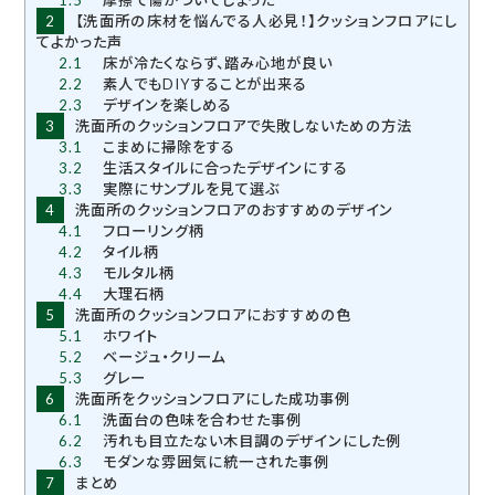
2
【洗面所の床材を悩んでる人必見！】クッションフロアにし
てよかった声
2.1
床が冷たくならず、踏み心地が良い
2.2
素人でもDIYすることが出来る
2.3
デザインを楽しめる
3
洗面所のクッションフロアで失敗しないための方法
3.1
こまめに掃除をする
3.2
生活スタイルに合ったデザインにする
3.3
実際にサンプルを見て選ぶ
4
洗面所のクッションフロアのおすすめのデザイン
4.1
フローリング柄
4.2
タイル柄
4.3
モルタル柄
4.4
大理石柄
5
洗面所のクッションフロアにおすすめの色
5.1
ホワイト
5.2
ベージュ・クリーム
5.3
グレー
6
洗面所をクッションフロアにした成功事例
6.1
洗面台の色味を合わせた事例
6.2
汚れも目立たない木目調のデザインにした例
6.3
モダンな雰囲気に統一された事例
7
まとめ