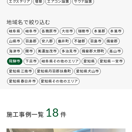
エクステリア
増築
エアコン設置
サウナ設置
地域名で絞り込む
岐阜県
岐阜市
各務原市
大垣市
瑞穂市
本巣郡
本巣市
山県市
羽島郡
安八郡
垂井町
不破郡
羽島市
揖斐郡
海津市
関市
美濃加茂市
多治見市
揖斐郡大野町
高山市
飛騨市
下呂市
岐阜県その他のエリア
愛知県
愛知県一宮市
愛知県江南市
愛知県丹羽郡扶桑町
愛知県犬山市
愛知県春日井市
愛知県その他のエリア
18
施工事例一覧
件