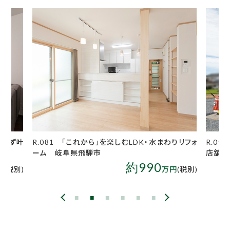
水まわりリフォ
R.090 隠れ家レスト～たまご～【中古住宅改修/
R
店舗】 岐阜県羽島市
0
約1500
万円
(税別)
万円
(税別)