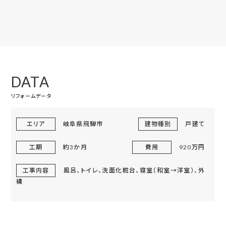
DATA
リフォームデータ
エリア
岐阜県飛騨市
建物種別
戸建て
工期
約3か月
費用
920万円
工事内容
風呂、トイレ、洗面化粧台、寝室（和室→洋室）、外
構