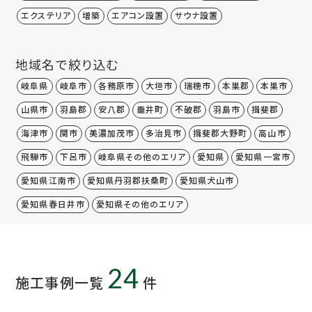
エクステリア
増築
エアコン設置
サウナ設置
地域名で絞り込む
岐阜県
岐阜市
各務原市
大垣市
瑞穂市
本巣郡
本巣市
山県市
羽島郡
安八郡
垂井町
不破郡
羽島市
揖斐郡
海津市
関市
美濃加茂市
多治見市
揖斐郡大野町
高山市
飛騨市
下呂市
岐阜県その他のエリア
愛知県
愛知県一宮市
愛知県江南市
愛知県丹羽郡扶桑町
愛知県犬山市
愛知県春日井市
愛知県その他のエリア
24
施工事例一覧
件