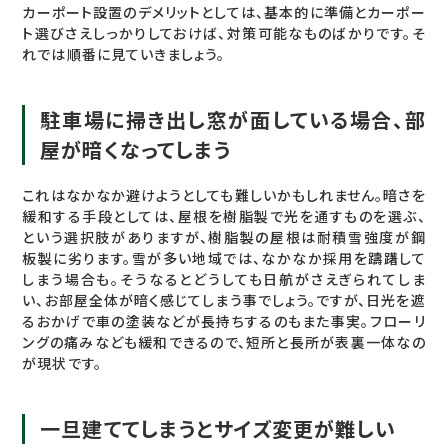
カーポート設置のデメリットとしては、基本的に準備とカーポー
ト選びさえしっかりしておけば、対策可能なものばかりです。そ
れでは順番に見ていきましょう。
駐車場に掃き出し窓が面している場合、部
屋が暗くなってしまう
これはなかなか避けようとしても難しいかもしれません。暗さを
緩和する手段としては、屋根を樹脂製で光を通すものを選ぶ、
という選択肢がありますが、樹脂製の屋根は耐積雪強度が鋼
板製に劣ります。雪が多い地域では、なかなか採用を躊躇して
しまう場合も。そうなるとどうしても日航がさえぎられてしま
い、お部屋全体が暗く感じてしまう事でしょう。ですが、日光を遮
るおかげで車の塗装などが長持ちするのもまた事実。フローリ
ングの痛みなども緩和できるので、短所と長所が表裏一体なの
が現状です。
一旦建ててしまうとサイズ変更が難しい