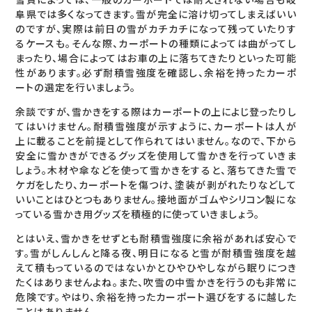
阜県では多くなってきます。雪が完全に溶け切ってしまえばいい
のですが、実際は前日の雪がカチカチになって残っていたりす
るケースも。そんな際、カーポートの種類によっては曲がってし
まったり、場合によってはお車の上に落ちてきたりといった可能
性があります。必ず耐積雪強度を確認し、余裕を持ったカーポ
ートの選定を行いましょう。
余談ですが、雪かきをする際はカーポートの上によじ登ったりし
てはいけません。耐積雪強度が示すように、カーポートは人が
上に載ることを前提として作られてはいません。なので、下から
安全に雪かきができるグッズを使用して雪かきを行っていきま
しょう。木材や傘などを使って雪かきをすると、落ちてきた雪で
ケガをしたり、カーポートを傷つけ、塗装が剥がれたりなどして
いいことはひとつもありません。接地面がゴムやシリコン製にな
っている雪かき用グッズを積極的に使っていきましょう。
とはいえ、雪かきをせずとも耐積雪強度に余裕があれば安心で
す。雪がしんしんと降る夜、明日になると雪が耐積雪強度を越
えて積もっているのではないかとひやひやしながら眠りにつき
たくはありませんよね。また、吹雪の中雪かきを行うのも非常に
危険です。やはり、余裕を持ったカーポート選びをするに越した
ことはありません。