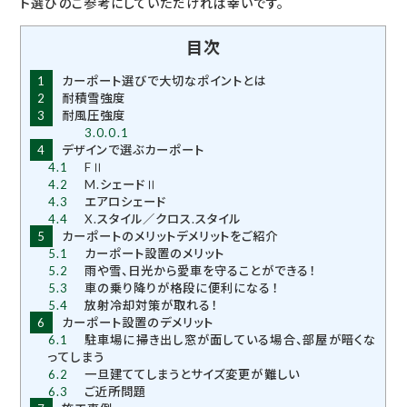
ト選びのご参考にしていただければ幸いです。
目次
1
カーポート選びで大切なポイントとは
2
耐積雪強度
3
耐風圧強度
3.0.0.1
4
デザインで選ぶカーポート
4.1
FⅡ
4.2
M.シェードⅡ
4.3
エアロシェード
4.4
X.スタイル／クロス.スタイル
5
カーポートのメリットデメリットをご紹介
5.1
カーポート設置のメリット
5.2
雨や雪、日光から愛車を守ることができる！
5.3
車の乗り降りが格段に便利になる！
5.4
放射冷却対策が取れる！
6
カーポート設置のデメリット
6.1
駐車場に掃き出し窓が面している場合、部屋が暗くな
ってしまう
6.2
一旦建ててしまうとサイズ変更が難しい
6.3
ご近所問題