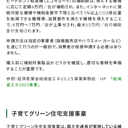
ヒートポンプ給湯機（エコキュート）の補助額は、導入する機種
に応じて定額6万円／台が補助され、また、インターネットに接
続可能な機種や補助金要件下限と比べて5%以上CO2排出量
を削減できる機種等、加算要件を満たす機種を導入すること
で、4万円～7万円／台が上乗せされ、最大
13万円／台の補助
金が支給され
ます。
申請方法は指定の事業者（設備販売店やハウスメーカーなど）
を通じて行うのが一般的で、消費者が直接申請する必要はあり
ません。
購入前に補助対象製品かどうかを確認し、適切な書類を準備
することが重要です。
参照：経済産業省給湯省エネ２０２５事業事務局 HP
「
給湯
省エネ2025事業」
子育てグリーン住宅支援事業
子育てグリーン住宅支援事業は、
国土交通省が実施している補