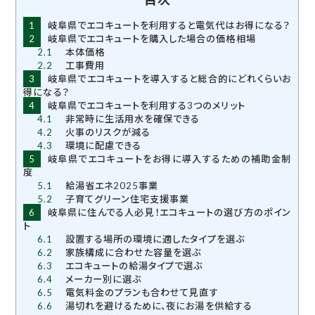
1
岐阜県でエコキュートを利用すると電気代はお得になる？
2
岐阜県でエコキュートを購入した場合の価格相場
2.1
本体価格
2.2
工事費用
3
岐阜県でエコキュートを導入すると総合的にどれくらいお
得になる？
4
岐阜県でエコキュートを利用する3つのメリット
4.1
非常時に生活用水を確保できる
4.2
火事のリスクが減る
4.3
環境に配慮できる
5
岐阜県でエコキュートをお得に導入するための補助金制
度
5.1
給湯省エネ2025事業
5.2
子育てグリーン住宅支援事業
6
岐阜県に住んでる人必見！エコキュートの選び方のポイン
ト
6.1
設置する場所の環境に適したタイプを選ぶ
6.2
家族構成に合わせた容量を選ぶ
6.3
エコキュートの給湯タイプで選ぶ
6.4
メーカー別に選ぶ
6.5
電気料金のプランも合わせて見直す
6.6
湯切れを避けるために、夜にお湯を供給する