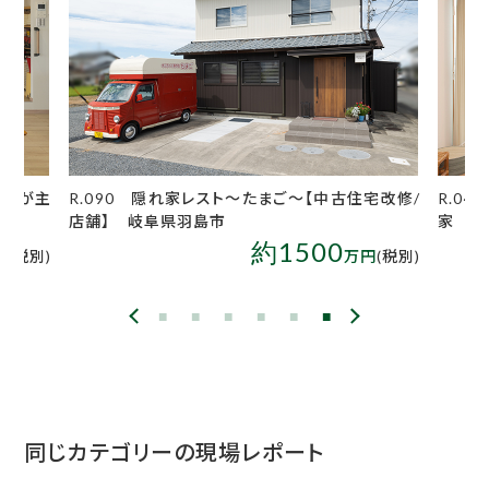
チンが主
R.090 隠れ家レスト～たまご～【中古住宅改修/
R.0
店舗】 岐阜県羽島市
家 岐
約1500
円
(税別)
万円
(税別)
同じカテゴリーの現場レポート