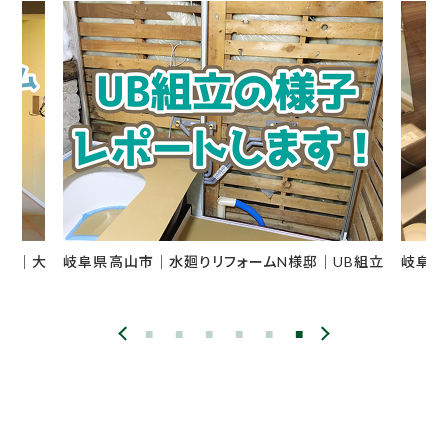
様邸｜大
岐阜県高山市｜水廻りリフォームN様邸｜UB組立
岐阜県