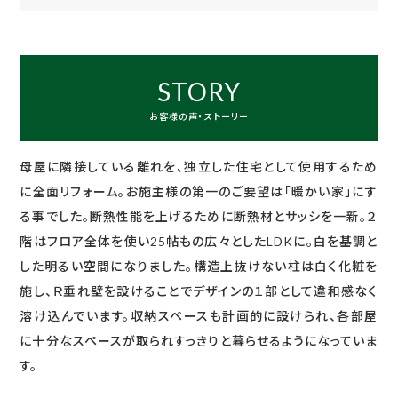
STORY
お客様の声・ストーリー
母屋に隣接している離れを、独立した住宅として使用するため
に全面リフォーム。お施主様の第一のご要望は「暖かい家」にす
る事でした。断熱性能を上げるために断熱材とサッシを一新。２
階はフロア全体を使い25帖もの広々としたLDKに。白を基調と
した明るい空間になりました。構造上抜けない柱は白く化粧を
施し、Ｒ垂れ壁を設けることでデザインの１部として違和感なく
溶け込んでいます。収納スペースも計画的に設けられ、各部屋
に十分なスペースが取られすっきりと暮らせるようになっていま
す。