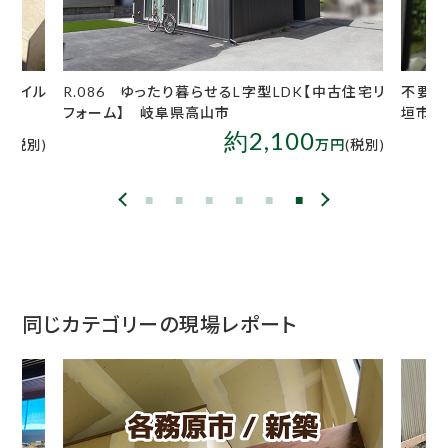
たタイル
R.086 ゆったり暮らせるL字型LDK【中古住宅リ
不要な
フォーム】 岐阜県高山市
垣市
約2,100
円
(税別)
万円
(税別)
同じカテゴリーの現場レポート