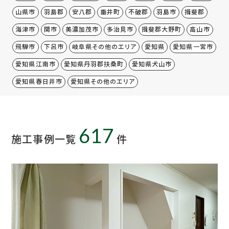
山県市
羽島郡
安八郡
垂井町
不破郡
羽島市
揖斐郡
海津市
関市
美濃加茂市
多治見市
揖斐郡大野町
高山市
飛騨市
下呂市
岐阜県その他のエリア
愛知県
愛知県一宮市
愛知県江南市
愛知県丹羽郡扶桑町
愛知県犬山市
愛知県春日井市
愛知県その他のエリア
617
施工事例一覧
件