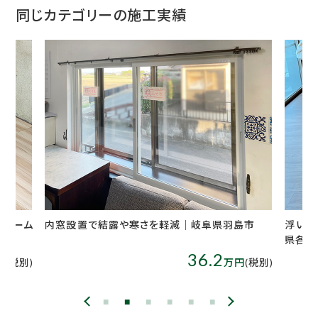
同じカテゴリーの施工実績
島市
浮いた床を増張り、安心して使える部屋に｜岐阜
リピー
県各務原市
発見｜
17.5
円
(税別)
万円
(税別)