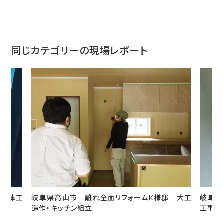
同じカテゴリーの現場レポート
邸｜大工
岐阜県飛騨市｜店舗リフォームS様邸｜内部造作
岐阜
工事⑤
邸｜キ