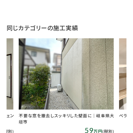
同じカテゴリーの施工実績
去しスッキリした壁面に｜岐阜県大
ベランダをペットルームに改修！
59
約
万円
(税別)