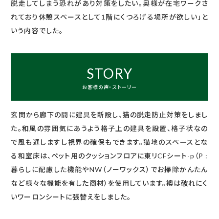
脱走してしまう恐れがあり対策をしたい。奥様が在宅ワークさ
れており休憩スペースとして1階にくつろげる場所が欲しい」と
いう内容でした。
STORY
お客様の声・ストーリー
玄関から廊下の間に建具を新設し、猫の脱走防止対策をしまし
た。和風の雰囲気にあうよう格子上の建具を設置、格子状なの
で風も通しますし視界の確保もできます。猫地のスペースとな
る和室床は、ペット用のクッションフロアに東リCFシート-p（P :
暮らしに配慮した機能やNW（ノーワックス）でお掃除かんたん
など様々な機能を有した商材）を使用しています。襖は破れにく
いワーロンシートに張替えをしました。