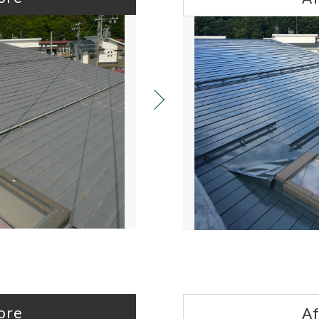
ore
Af