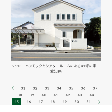
S.118 ハンモックとシアタールームのある41坪の家
愛知県
31
32
33
34
35
36
37
38
39
40
41
42
43
44
45
46
47
48
49
50
51