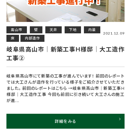
高山市
壁
天井
下地
内装
2021.12.09
床
内部造作
岐阜県高山市｜新築工事H様邸｜大工造作
工事②
岐阜県高山市にて新築の工事が進んでいます！ 前回のレポート
では大工さんが造作を行っている様子をご紹介させていただき
ました。 前回のレポートはこちら →岐阜県高山市｜新築工事H
様邸｜大工造作工事 今回も前回に引き続いて大工さんの施工
が進...
詳細をみる