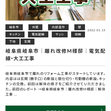
岐阜市
外壁
内部造作
壁
2022.01.15
キッチン
電気配線
サッシ
収納
下地
玄関
岐阜県岐阜市｜離れ改修M様邸｜電気配
線・大工工事
岐阜県岐阜市で離れのリフォーム工事がスタートしています。
内容はは玄関（勝手口）の新設と間仕切り・可動棚の新設、キッ
チンの交換。 前回は解体の様子をご紹介させていただきまし
た。 前回のレポート →岐阜県岐阜市｜離れ改修M様邸｜解体
工事 ...