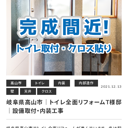
高山市
トイレ
内装
内部造作
2021.12.13
壁
天井
クロス
岐阜県高山市｜トイレ全面リフォームT様邸
｜設備取付・内装工事