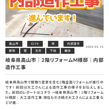
高山市
ロフト
床
内部造作
2022.01.11
断熱
壁
天井
下地
躯体
岐阜県高山市｜2階リフォームM様邸｜内部
造作工事
岐阜県高山市で間取り変更を含む2階全面リフォームが進行中
です！ 前回は大工さんによる造作工事の様子をお伝えしまし
た。 前回のレポートはコチラ →岐阜県高山市｜2階リフォーム
M様邸｜大工造作工事 現在も引き続き大工さんによる工事な
どが進...