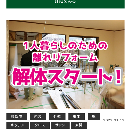
詳細をみる
岐阜市
内装
外壁
養生
壁
2022.01.12
キッチン
クロス
サッシ
玄関