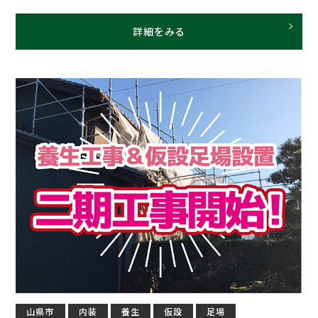
詳細をみる
山県市
内装
養生
仮設
足場