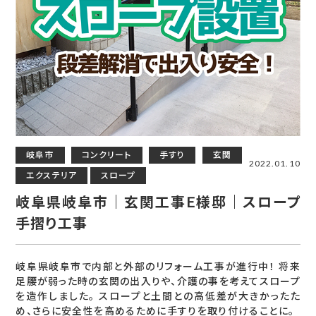
岐阜市
コンクリート
手すり
玄関
2022.01.10
エクステリア
スロープ
岐阜県岐阜市｜玄関工事E様邸｜スロープ
手摺り工事
岐阜県岐阜市で内部と外部のリフォーム工事が進行中！ 将来
足腰が弱った時の玄関の出入りや、介護の事を考えてスロープ
を造作しました。 スロープと土間との高低差が大きかったた
め、さらに安全性を高めるために手すりを取り付けることに。