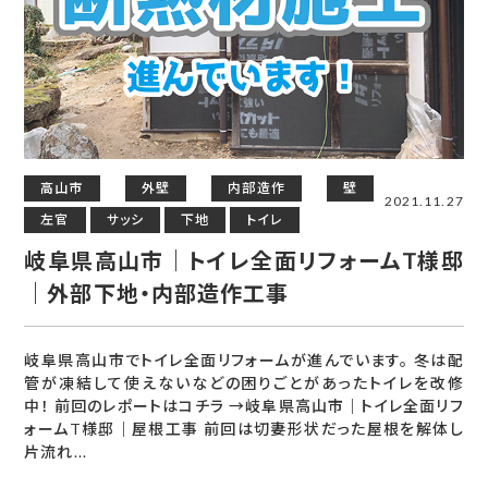
高山市
外壁
内部造作
壁
2021.11.27
左官
サッシ
下地
トイレ
岐阜県高山市｜トイレ全面リフォームT様邸
｜外部下地・内部造作工事
岐阜県高山市でトイレ全面リフォームが進んでいます。 冬は配
管が凍結して使えないなどの困りごとがあったトイレを改修
中！ 前回のレポートはコチラ →岐阜県高山市｜トイレ全面リフ
ォームT様邸｜屋根工事 前回は切妻形状だった屋根を解体し
片流れ...