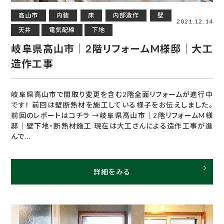
高山市
内装
床
内部造作
壁
2021.12.14
天井
電気配線
下地
岐阜県高山市｜2階リフォームM様邸｜大工
造作工事
岐阜県高山市で間取り変更を含む2階全面リフォームが進行中
です！ 前回は壁断熱材を施工している様子をお伝えしました。
前回のレポートはコチラ →岐阜県高山市｜2階リフォームM様
邸｜壁下地・断熱材施工 現在は大工さんによる造作工事が進
んで...
詳細をみる