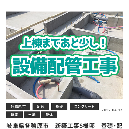
各務原市
配管
基礎
コンクリート
2022.04.15
新築
土地
躯体
岐阜県各務原市｜新築工事S様邸｜基礎・配