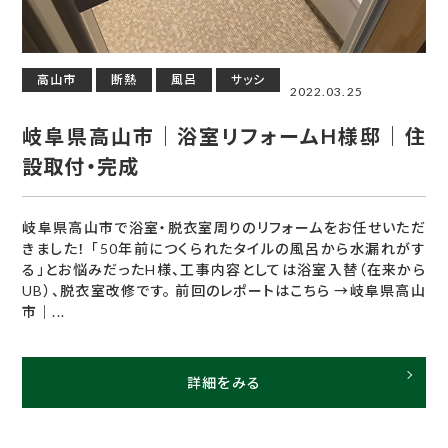
高山市
断熱
風呂
サッシ
2022.03.25
岐阜県高山市｜浴室リフォームH様邸｜住
設取付・完成
岐阜県高山市で浴室・脱衣室周りのリフォームをお任せいただ
きました！ 「50年前につくられたタイルの風呂から水漏れがす
る」とお悩みだったH様、工事内容としては浴室入替（在来から
UB）、脱衣室改修です。 前回のレポートはこちら →岐阜県高山
市｜...
詳細をみる