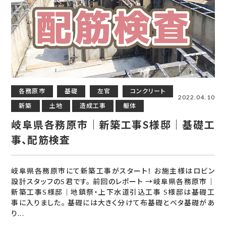
各務原市
基礎
左官
コンクリート
2022.04.10
新築
土地
造成工事
躯体
岐阜県各務原市｜新築工事S様邸｜基礎工
事、配筋検査
岐阜県各務原市にて新築工事がスタート！ お施主様はロビン
設計スタッフのS君です。 前回のレポート →岐阜県各務原市｜
新築工事S様邸｜地鎮祭・上下水道引込工事 S様邸は基礎工
事に入りました。 基礎には大きく分けて布基礎とベタ基礎があ
り...