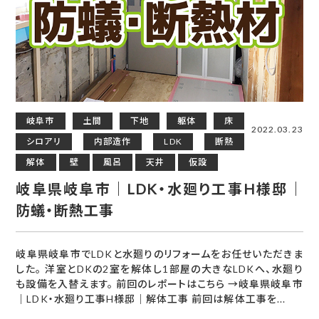
岐阜市
土間
下地
躯体
床
2022.03.23
シロアリ
内部造作
LDK
断熱
解体
壁
風呂
天井
仮設
岐阜県岐阜市｜LDK・水廻り工事H様邸｜
防蟻・断熱工事
岐阜県岐阜市でLDKと水廻りのリフォームをお任せいただきま
した。 洋室とDKの2室を解体し1部屋の大きなLDKへ、水廻り
も設備を入替えます。 前回のレポートはこちら →岐阜県岐阜市
｜LDK・水廻り工事H様邸｜解体工事 前回は解体工事を...