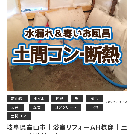
高山市
タイル
断熱
壁
風呂
2022.03.24
天井
左官
コンクリート
下地
土間コン
岐阜県高山市｜浴室リフォームH様邸｜土