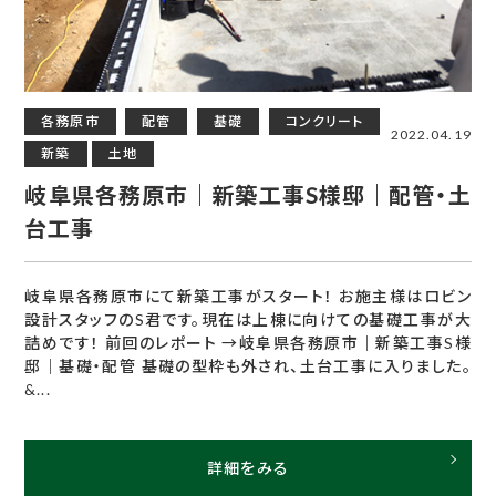
各務原市
配管
基礎
コンクリート
2022.04.19
新築
土地
岐阜県各務原市｜新築工事S様邸｜配管・土
台工事
岐阜県各務原市にて新築工事がスタート！ お施主様はロビン
設計スタッフのS君です。現在は上棟に向けての基礎工事が大
詰めです！ 前回のレポート →岐阜県各務原市｜新築工事S様
邸｜基礎・配管 基礎の型枠も外され、土台工事に入りました。
&...
詳細をみる