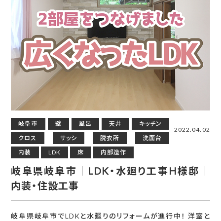
岐阜市
壁
風呂
天井
キッチン
2022.04.02
クロス
サッシ
脱衣所
洗面台
内装
LDK
床
内部造作
岐阜県岐阜市｜LDK・水廻り工事H様邸｜
内装・住設工事
岐阜県岐阜市でLDKと水廻りのリフォームが進行中！ 洋室と