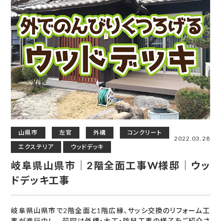
山県市
左官
外構
コンクリート
2022.03.28
エクステリア
ウッドデッキ
岐阜県山県市｜2階全面工事W様邸｜ウッ
ドデッキ工事
岐阜県山県市で2階全面と1階広縁、サッシ交換のリフォーム工
事が進行中！ 前回は外構・大工・防鼠工事の様子をご紹介さ