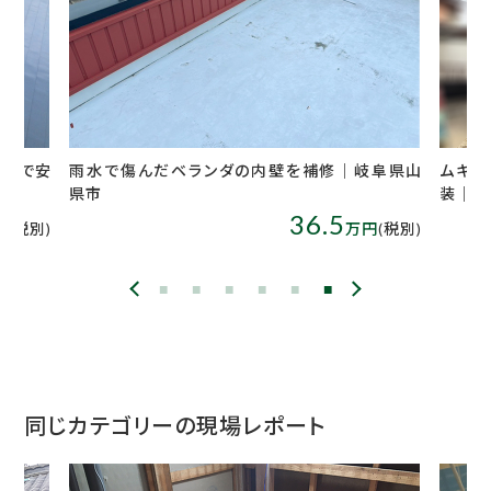
修｜岐阜県山
ムキコートクリヤーで美しい艶が復活した外壁塗
だ
装｜岐阜県各務原市
5
140
万円
(税別)
万円
(税別)
同じカテゴリーの現場レポート