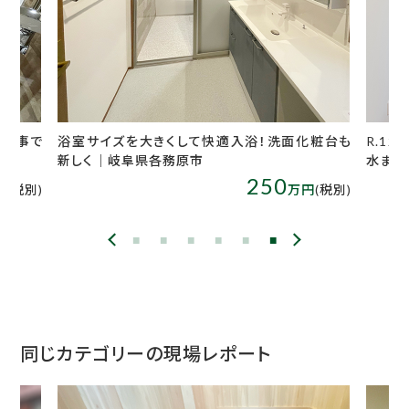
も工事で
浴室サイズを大きくして快適入浴！洗面化粧台も
R.1
新しく｜岐阜県各務原市
水まわ
250
円
(税別)
万円
(税別)
同じカテゴリーの現場レポート