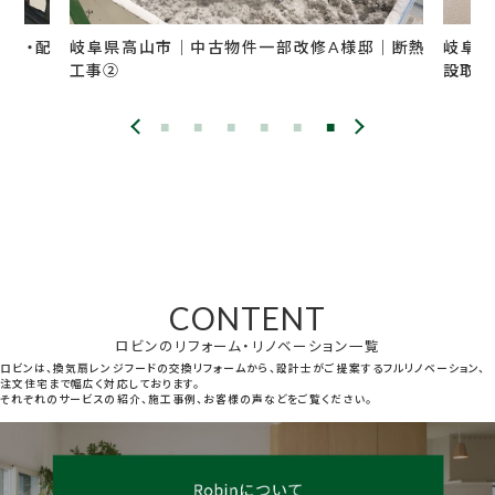
解体・配
岐阜県高山市｜中古物件一部改修A様邸｜断熱
岐阜県
工事②
設取付
CONTENT
ロビンのリフォーム・リノベーション一覧
ロビンは、換気扇レンジフードの交換リフォームから、設計士がご提案するフルリノベーション、
注文住宅まで幅広く対応しております。
それぞれのサービスの紹介、施工事例、お客様の声などをご覧ください。