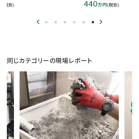
440
円
(税別)
万円
(税別)
同じカテゴリーの現場レポート