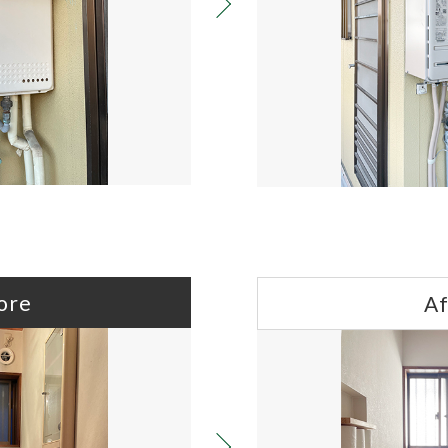
ore
Af