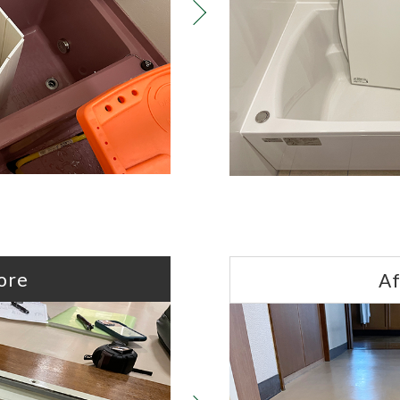
ore
Af