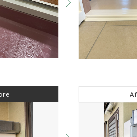
ore
Af