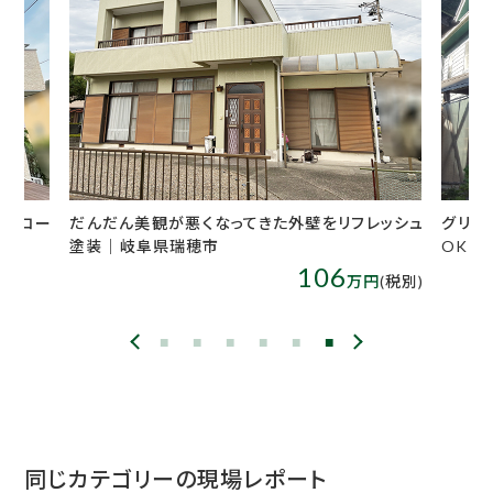
フレッシュ
グリーンの外壁に塗替え！既存タイルとの相性も
外
OK│岐阜県高山市
250
万円
(税別)
万円
(税別)
同じカテゴリーの現場レポート