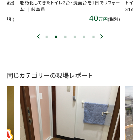
たトイレ2台・洗面台を1日でリフォー
トイレ交換+内装工事｜Pana
S160｜岐阜県高山市
40
万円
(税別)
同じカテゴリーの現場レポート