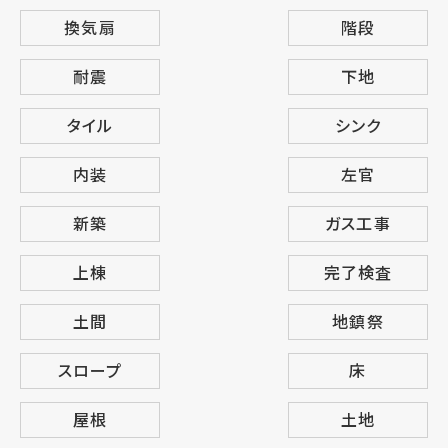
換気扇
階段
耐震
下地
タイル
シンク
内装
左官
新築
ガス工事
上棟
完了検査
土間
地鎮祭
スロープ
床
屋根
土地