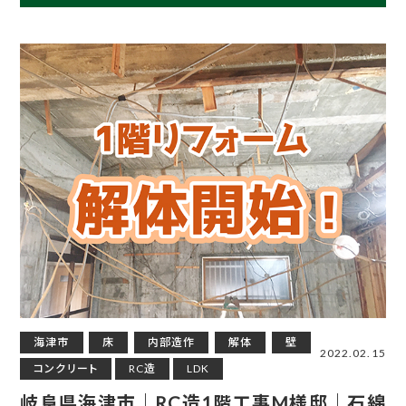
海津市
床
内部造作
解体
壁
2022.02.15
コンクリート
RC造
LDK
岐阜県海津市｜RC造1階工事M様邸｜石綿