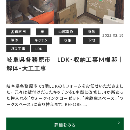
各務原市
床
内部造作
断熱
2022.02.18
解体
キッチン
収納
下地
ガス工事
LDK
岐阜県各務原市｜LDK・収納工事M様邸｜
解体・大工工事
岐阜県各務原市で1階LDKのリフォームをお任せいただきまし
た。 元々は壁付けだったキッチンをL字型に改修し、4か所あっ
た押入れを「ウォークインクローゼット」「冷蔵庫スペース」「ワ
ークスペース」に造り替えます。 BEFORE ...
詳細をみる