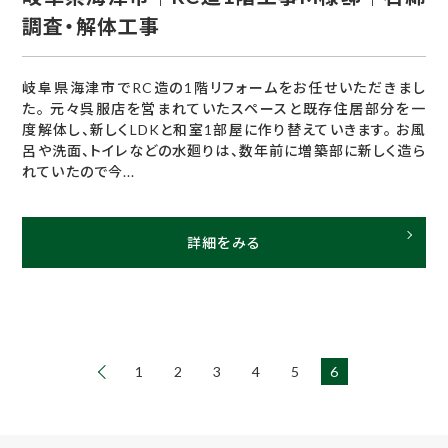
調査・解体工事
岐阜県海津市でRC造の1階リフォームをお任せいただきまし
た。 元々呉服店を営まれていたスペースと既存住居部分を一
度解体し、新しくLDKと和室1部屋に作り替えていきます。 お風
呂や洗面、トイレなどの水廻りは、数年前に増築部に新しく造ら
れていたので今...
詳細をみる
1
2
3
4
5
6