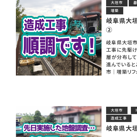
大垣市
増築
岐阜県大
②
岐阜県大垣市
工事に先駆け
層が分布して
進んでいると
市｜増築リフォ
大垣市
造成工事
岐阜県大