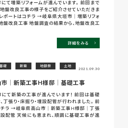
にて増築リフォームが進んでいます。 前回まで
地盤改良工事の様子をご紹介させていただきま
のレポートはコチラ →岐阜県大垣市｜増築リフォ
地盤改良工事 地盤調査の結果から、地盤改良工
詳細をみる
基礎
新築
地鎮祭
土地
2021.09.30
山市｜新築工事H様邸｜基礎工事
にて新築の工事が進んでいます！ 前回は基礎
、丁張り・床掘り・埋設配管が行われました。 前
チラ →岐阜県高山市｜新築工事H様邸｜丁張
埋設配管 天候にも恵まれ、順調に基礎工事が進