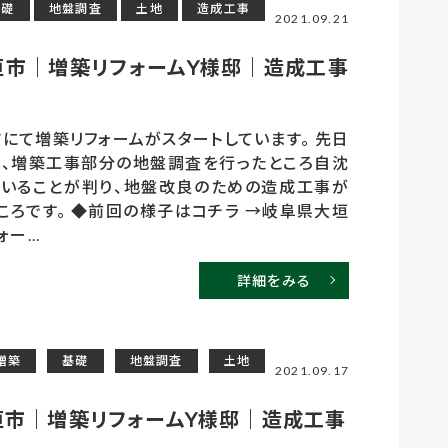
基礎
地盤調査
土地
造成工事
2021.09.21
垣市｜増築リフォームY様邸｜造成工事
にて増築リフォームがスタートしています。 先日
、増築工事部分の地盤調査を行ったところ自沈
いることが判り、地盤改良のための造成工事が
ころです。 ◆前回の様子はコチラ →岐阜県大垣
ー...
詳細をみる
増築
基礎
地盤調査
土地
2021.09.17
垣市｜増築リフォームY様邸｜造成工事