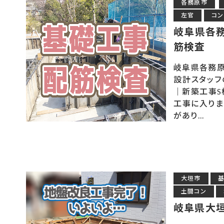
各務原市
左官
コン
岐阜県各
筋検査
岐阜県各務原
設計スタッフ
｜新築工事S
工事に入りま
があり...
大垣市
土間コン
岐阜県大