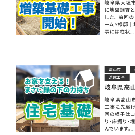
岐阜県大垣市
に地盤調査と
した。 前回
ームY様邸｜
事には柱状...
高山市
造成工事
岐阜県高
岐阜県高山市
工事に先駆け
回の様子はコ
り・床掘り・
んでいます。...