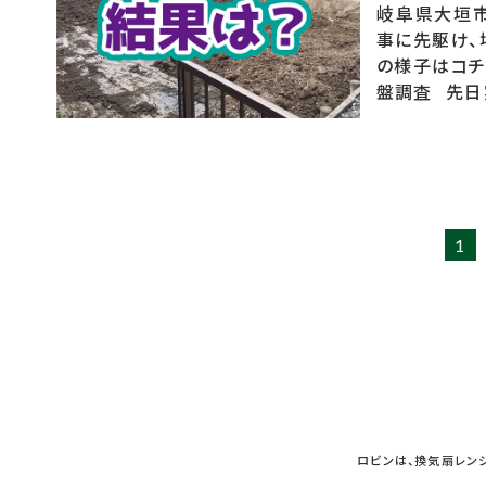
岐阜県大垣市
事に先駆け、
の様子はコチ
盤調査 先日
1
ロビンは、換気扇レン