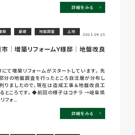
詳細をみる
増築
基礎
地盤調査
土地
2021.09.25
垣市｜増築リフォームY様邸｜地盤改良
にて増築リフォームがスタートしています。 先
部分の地盤調査を行ったところ自沈層が分布し
判りましたので、現在は造成工事＆地盤改良工
るところです。 ◆前回の様子はコチラ →岐阜県
フォ...
詳細をみる