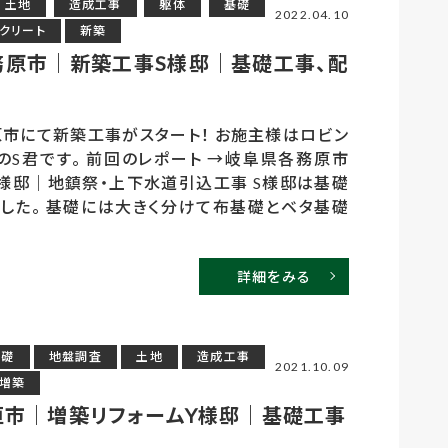
土地
造成工事
躯体
基礎
2022.04.10
クリート
新築
務原市｜新築工事S様邸｜基礎工事、配
市にて新築工事がスタート！ お施主様はロビン
のS君です。 前回のレポート →岐阜県各務原市
様邸｜地鎮祭・上下水道引込工事 S様邸は基礎
した。 基礎には大きく分けて布基礎とベタ基礎
詳細をみる
基礎
地盤調査
土地
造成工事
2021.10.09
増築
垣市｜増築リフォームY様邸｜基礎工事