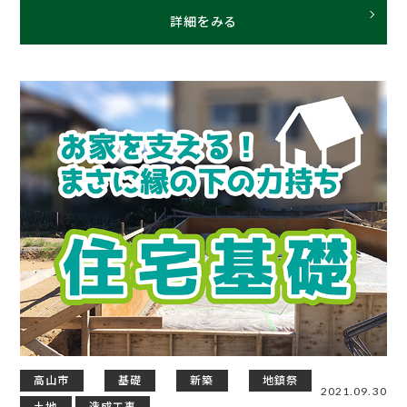
詳細をみる
高山市
基礎
新築
地鎮祭
2021.09.30
土地
造成工事