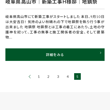
岐阜県高山市｜新築工事H様邸｜地鎮祭
岐阜県高山市にて新築工事がスタートしました 本日、9月10日
は大安吉日！ 気持のよい秋晴れの下で地鎮祭を執り行う事が
出来ました 地鎮祭 地鎮祭とは工事の着工にあたり、土地の守
護神を祀って、工事の無事と施工関係者の安全、そして建築
物...
詳細をみる
1
2
3
4
5