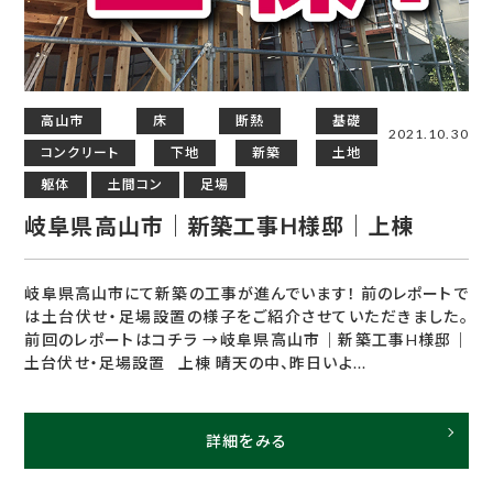
高山市
床
断熱
基礎
2021.10.30
コンクリート
下地
新築
土地
躯体
土間コン
足場
岐阜県高山市｜新築工事H様邸｜上棟
岐阜県高山市にて新築の工事が進んでいます！ 前のレポートで
は土台伏せ・足場設置の様子をご紹介させていただきました。
前回のレポートはコチラ →岐阜県高山市｜新築工事H様邸｜
土台伏せ・足場設置 上棟 晴天の中、昨日いよ...
詳細をみる