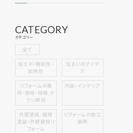
CATEGORY
カテゴリー
全て
省エネ・機能性・
住まいのアイデ
断熱性
ア
リフォームの費
内装・インテリア
用・価格・相場_チ
ラシ解説
外壁塗装・屋根
リフォームの施工
塗装・外壁屋根リ
事例
フォーム