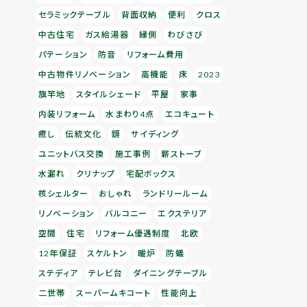
セラミックテーブル
背面収納
便利
クロス
中古住宅
ガス給湯器
縁側
わびさび
パテーション
防音
リフォーム費用
中古物件リノベーション
高機能
床
2023
旗竿地
スタイルシェード
平屋
家事
内装リフォーム
水まわり4点
エコキュート
癒し
伝統文化
鏡
サイディング
ユニットバス交換
施工事例
薪ストーブ
水漏れ
クリナップ
宅配ボックス
核シェルター
おしゃれ
ランドリールーム
リノベーション
バルコニー
エクステリア
空間
住宅
リフォーム優遇制度
北欧
12年保証
スケルトン
暖炉
防蟻
ステディア
テレビ台
ダイニングテーブル
二世帯
スーパームキコート
性能向上