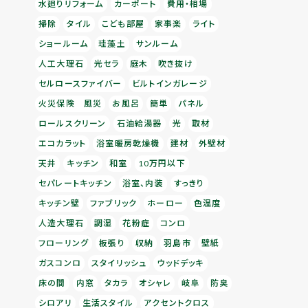
水廻りリフォーム
カーポート
費用・相場
掃除
タイル
こども部屋
家事楽
ライト
ショールーム
珪藻土
サンルーム
人工大理石
光セラ
庭木
吹き抜け
セルロースファイバー
ビルトインガレージ
火災保険 風災
お風呂
簡単
パネル
ロールスクリーン
石油給湯器
光
取材
エコカラット
浴室暖房乾燥機
建材
外壁材
天井
キッチン
和室
10万円以下
セパレートキッチン
浴室、内装
すっきり
キッチン壁
ファブリック
ホーロー
色温度
人造大理石
調湿
花粉症
コンロ
フローリング
板張り
収納
羽島市
壁紙
ガスコンロ
スタイリッシュ
ウッドデッキ
床の間
内窓
タカラ
オシャレ
岐阜
防臭
シロアリ
生活スタイル
アクセントクロス