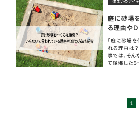
住まいのアイ
庭に砂場
る理由やD
「庭に砂場を
れる理由は？
事では、そん
て後悔した５つ
1