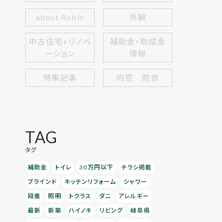
about Robin
外観
中古住宅+リノベ
補助金・助成金
ーション
情報
特集記事
内窓 防音
TAG
タグ
補助金
トイレ
30万円以下
チラシ掲載
ブラインド
キッチンリフォーム
シャワー
段差
照明
トクラス
ダニ
アレルギー
最新
新築
ハイノキ
リビング
岐阜県