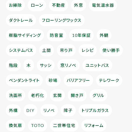
お掃除
ローン
不動産
外窓
電気温水器
ダクトレール
フローリングワックス
樹脂サイディング
防音室
10年保証
外観
システムバス
土間
吊り戸
レシピ
使い勝手
階段
木
サッシ
窓リノベ
ユニットバス
ペンダントライト
砂場
バリアフリー
テレワーク
洗面所
老朽化
玄関
開き戸
グリル
外構
DIY
リノベ
障子
トリプルガラス
換気扇
TOTO
二世帯住宅
リフォーム