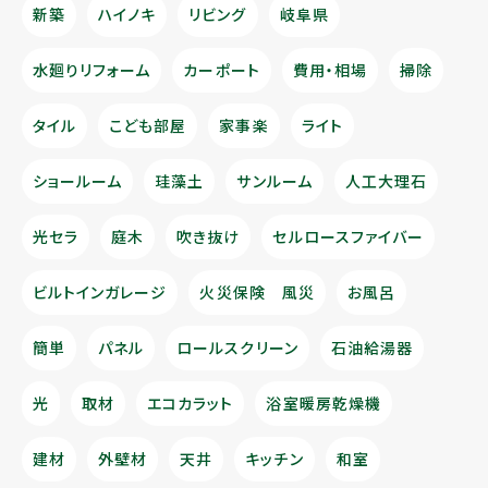
新築
ハイノキ
リビング
岐阜県
水廻りリフォーム
カーポート
費用・相場
掃除
タイル
こども部屋
家事楽
ライト
ショールーム
珪藻土
サンルーム
人工大理石
光セラ
庭木
吹き抜け
セルロースファイバー
ビルトインガレージ
火災保険 風災
お風呂
簡単
パネル
ロールスクリーン
石油給湯器
光
取材
エコカラット
浴室暖房乾燥機
建材
外壁材
天井
キッチン
和室