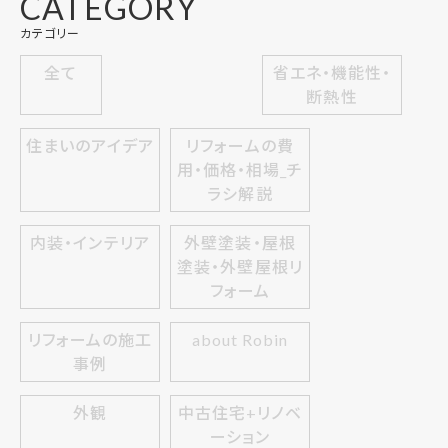
CATEGORY
カテゴリー
全て
省エネ・機能性・
断熱性
住まいのアイデア
リフォームの費
用・価格・相場_チ
ラシ解説
内装・インテリア
外壁塗装・屋根
塗装・外壁屋根リ
フォーム
リフォームの施工
about Robin
事例
外観
中古住宅+リノベ
ーション