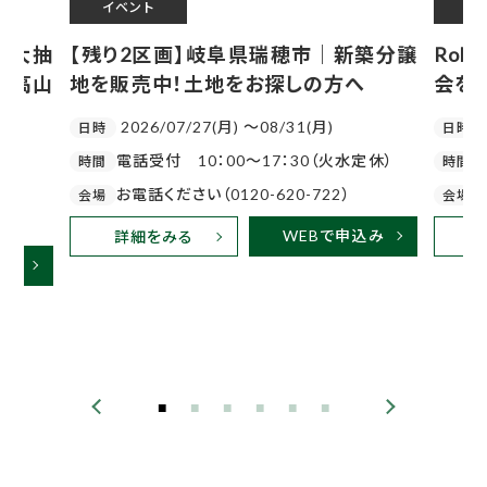
イベント
イ
！大抽
【残り2区画】岐阜県瑞穂市｜新築分譲
Ro
ン高山
地を販売中！土地をお探しの方へ
会を
2026/07/27(月) 〜08/31(月)
日時
日時
電話受付 10：00～17：30（火水定休）
時間
時間
お電話ください（0120-620-722）
会場
会場
WEBで申込み
詳細をみる
込み