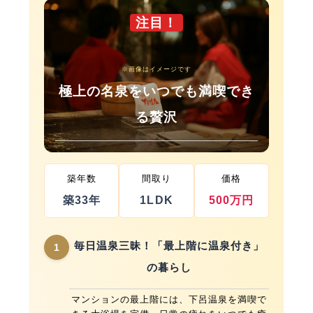
注目！
※画像はイメージです
極上の名泉をいつでも満喫でき
る贅沢
築年数
間取り
価格
築33年
1LDK
500万円
毎日温泉三昧！「最上階に温泉付き」
1
の暮らし
マンションの最上階には、下呂温泉を満喫で