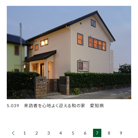
S.039 来訪者を心地よく迎える和の家 愛知県
1
2
3
4
5
6
7
8
9