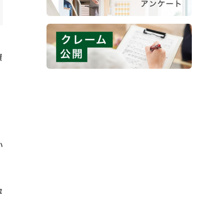
資
い
、
寧