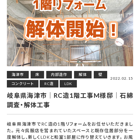
海津市
床
内部造作
解体
壁
2022.02.15
コンクリート
RC造
LDK
岐阜県海津市｜RC造1階工事M様邸｜石綿
調査・解体工事
岐阜県海津市でRC造の1階リフォームをお任せいただきまし
た。 元々呉服店を営まれていたスペースと既存住居部分を一
度解体し、新しくLDKと和室1部屋に作り替えていきます。 お風