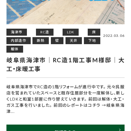
海津市
RC造
LDK
床
2022.03.06
内部造作
断熱
壁
天井
下地
躯体
岐阜県海津市｜RC造1階工事M様邸｜大
工・床暖工事
岐阜県海津市でRC造の1階リフォームが進行中です。 元々呉服
店を営まれていたスペースと既存住居部分を一度解体し、新し
くLDKと和室1部屋に作り替えていきます。 前回は解体・大工・
ガス工事を行いました。 前回のレポートはコチラ →岐阜県海
津...