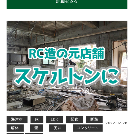
詳細をみる
海津市
床
LDK
配管
断熱
2022.02.28
解体
壁
天井
コンクリート