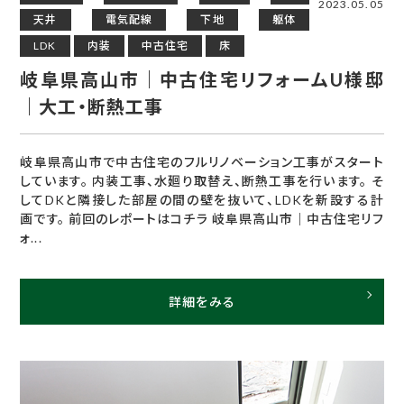
2023.05.05
天井
電気配線
下地
躯体
LDK
内装
中古住宅
床
岐阜県高山市｜中古住宅リフォームU様邸
｜大工・断熱工事
岐阜県高山市で中古住宅のフルリノベーション工事がスタート
しています。 内装工事、水廻り取替え、断熱工事を行います。 そ
してDKと隣接した部屋の間の壁を抜いて、LDKを新設する計
画です。 前回のレポートはコチラ 岐阜県高山市｜中古住宅リフ
ォ...
詳細をみる