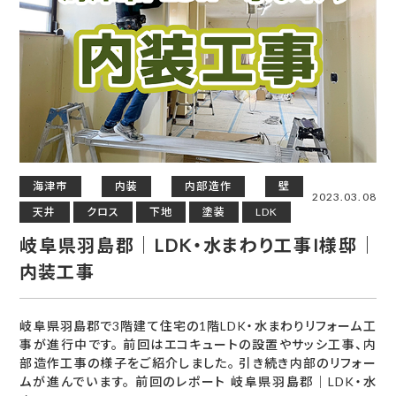
海津市
内装
内部造作
壁
2023.03.08
天井
クロス
下地
塗装
LDK
岐阜県羽島郡｜LDK・水まわり工事I様邸｜
内装工事
岐阜県羽島郡で3階建て住宅の1階LDK・水まわりリフォーム工
事が進行中です。 前回はエコキュートの設置やサッシ工事、内
部造作工事の様子をご紹介しました。 引き続き内部のリフォー
ムが進んでいます。 前回のレポート 岐阜県羽島郡｜LDK・水