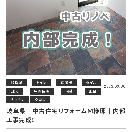
岐阜県
トイレ
給湯器
タイル
2023.03.30
LDK
中古住宅
内装
風呂
キッチン
クロス
岐阜県｜中古住宅リフォームM様邸｜内部
工事完成！