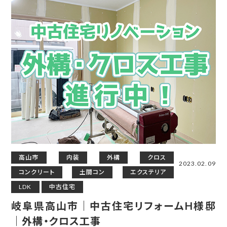
高山市
内装
外構
クロス
2023.02.09
コンクリート
土間コン
エクステリア
LDK
中古住宅
岐阜県高山市｜中古住宅リフォームH様邸
｜外構・クロス工事