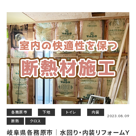
各務原市
下地
トイレ
内装
2023.08.09
断熱
クロス
岐阜県各務原市｜水回り・内装リフォームY