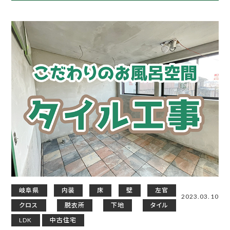
岐阜県
内装
床
壁
左官
2023.03.10
クロス
脱衣所
下地
タイル
LDK
中古住宅