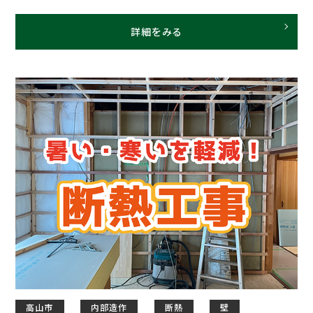
詳細をみる
高山市
内部造作
断熱
壁