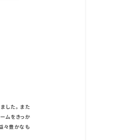
ました。 また
ォームをきっか
益々豊かなも