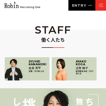
ENTRY
Recruiting Site
STAFF
働く人たち
SYUHEI
AYAKO
KANAMORI
KOGA
金森 秀平
古賀 絢子
営業 /
2014
年入社
経営管理本部 /
2014
年入社